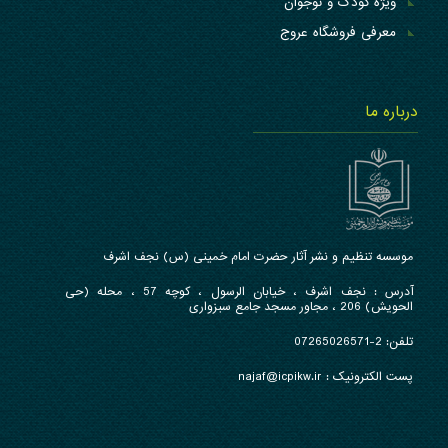
ویژه کودک و نوجوان
معرفی فروشگاه عروج
درباره ما
موسسه تنظیم و نشر آثار حضرت امام خمینی (س) نجف اشرف
آدرس : نجف اشرف ، خیابان الرسول ، کوچه 57 ، محله (حی
الحویش) 206 ، مجاور مسجد جامع سبزواری
تلفن: 2-07265026571
پست الکترونیک : najaf@icpikw.ir