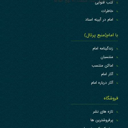
با شما دوستی کنند. حکمت 10 نهج البلاغه
کتب فتوایی
خاطرات
امام در آیینه اسناد
با امام(منبع پرتال)
زندگینامه امام
منتسبان
اماکن منتسب
آثار امام
آثار درباره امام
فروشگاه
تازه های نشر
پرفروشترین ها