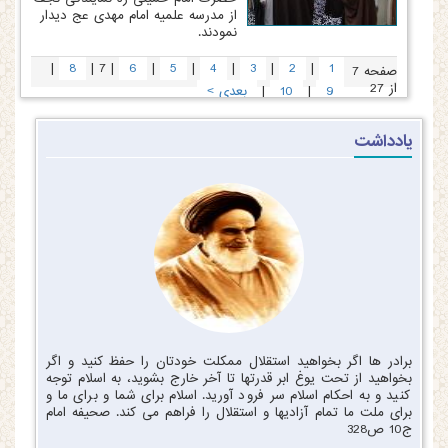
از مدرسه علمیه امام مهدی عج دیدار
نمودند.
|
|
|
|
|
|
|
|
8
7
6
5
4
3
2
1
صفحه 7
از 27
|
|
9
10
بعدی
>
یادداشت
برادر ها اگر بخواهید استقلال ممکلت خودتان را حفظ کنید و اگر
بخواهید از تحت یوغ ابر قدرتها تا آخر خارج بشوید، به اسلام توجه
کنید و به احکام اسلام سر فرود آورید. اسلام برای شما و برای ما و
برای ملت ما تمام آزادیها و استقلال را فراهم می کند. صحیفه امام
ج10 ص328