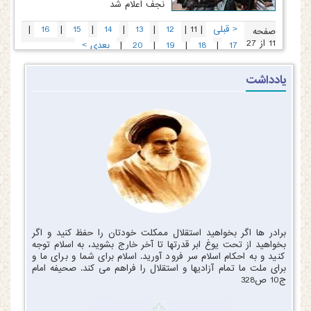
نجف اعلام شد
|
|
|
|
|
|
|
قبلی
11
12
13
14
15
16
<
صفحه
11 از 27
|
|
|
|
17
18
19
20
بعدی
>
یادداشت
برادر ها اگر بخواهید استقلال ممکلت خودتان را حفظ کنید و اگر
بخواهید از تحت یوغ ابر قدرتها تا آخر خارج بشوید، به اسلام توجه
کنید و به احکام اسلام سر فرود آورید. اسلام برای شما و برای ما و
برای ملت ما تمام آزادیها و استقلال را فراهم می کند. صحیفه امام
ج10 ص328