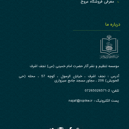
معرفی فروشگاه عروج
درباره ما
موسسه تنظیم و نشر آثار حضرت امام خمینی (س) نجف اشرف
آدرس : نجف اشرف ، خیابان الرسول ، کوچه 57 ، محله (حی
الحویش) 206 ، مجاور مسجد جامع سبزواری
تلفن: 2-07265026571
پست الکترونیک : najaf@icpikw.ir