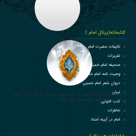
کتابخانه(پرتال امام )
تالیفات حضرت امام
تقریرات
صحیفه امام خمینی
وصیت نامه امام خمینی
دیوان شعر امام خمینی
تبیان
با مردم به گونه ای بیامیزید، که اگر بمیرید، بر شما بگریند و اگر بمانید
با شما دوستی کنند. حکمت 10 نهج البلاغه
کتب فتوایی
خاطرات
امام در آیینه اسناد
با امام(منبع پرتال)