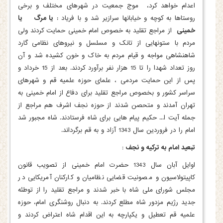
اعدام خواهد کرد، موج جمعیت در شهرهای مختلف و برخی
روستاها به کوچه و خیابانها سرازیر شد و با فریاد :
یا مرگ یا
خمینی
از مراجع تقلید به خصوص امام خمینی حمایت کردند ولی
مردم با ستونهایی از تانک و مسلسل و نیروهای نظامی گارد
شاهنشاهی مواجه و قیام مردم به خاک و خون کشیده شد و آن
روز تعداد شهدا را تا 15 هزار نفر برآورد کردند. بعد از 15 خرداد و
پس از این حمایت مردمی ، علمای حوزه علمیه قم و شهرهای
سراسر کشور و بخصوص مراجع تقلید برای دفاع از امام خمینی به
تهران آمدند و متحصن شدند از حوزه نجف اشرف هم مراجع از
جمله آیت ا... حکیم پیام هایی برای شاه فرستادند. شاه مجبور شد
امام را در فروردین سال 1343 آزاد و به قم برگرداند.
تبعید امام به ترکیه و نجف :
اوایل آبان سال 1343 حضرت امام خمینی از تصویب قانون
کاپیتولاسیون و مصونیت قضایی نظامیان و کارکنان آمریکایی در
مجلس شورای ملی شاه با خبر شدند و مراجع تقلید را از توطئه
جدید رژیم مزدور شاه مطلع کردند. به دنبال روشنگری امام، حوزه
علمیه قم تعطیل و یکپارچه به این اقدام شاه اعتراض کردند و