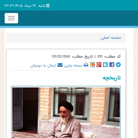
شنبه, 17 مرداد 1405 23:31
Toggle
igation
صفحه اصلی
کد مطلب:
315
|
تاریخ مطلب:
05/12/1396
نسخه چاپی
ارسال به دوستان
تاریخچه