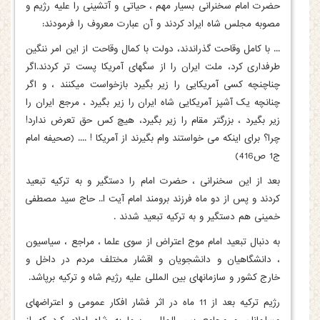
حضرت امام سخنرانی بسیار مهم ، حیاتی و آتشینی را علیه رژیم و
مصوبه مجلس شاه ایراد کردند و آن عبارت معروف را فرمودند:
... با کامل وقاحت گذراندند، دولت با کمال وقاحت از این امر ننگین
طرفداری کرد، ملت ایران را از سگهای آمریکا پست تر کردند.اگر
چناچنچه کسی آمریکایی را زیر بگیرد بازخواست میکنند ، و اگر
چنانچه یک آشپز آمریکایی شاه ایران را زیر بگیرد ، مرجع ایران را
زیر بگیرد ، بزرگتر مقام را زیر بگیرد، هیچ کس حق تعرض ندارد!
چرا؟ برای اینکه می خواستند وام بگیرند از آمریکا ! .... (صحیفه امام
ج1 ص416)
بعد از این سخنرانی ، حضرت امام را دستگیر و به ترکیه تبعید
کردند و پس از دو ماه فرزند برومند امام آیت ا.. حاج سید مصطفی
خمینی هم دستگیر و به ترکیه تبعید شدند .
به دنبال تبعید امام موج اعتراض از سوی علما ، مراجع ، سیاسیون
، دانشگاهیان و دانشجویان و اقشار مختلف مردم در داخل و
خارج کشور و سازمانهای بین المللی علیه رژیم شاه و ترکیه برپاشد.
رژیم ترکیه بعد از 11 ماه در اثر فشار افکار عمومی و اعتراضهای