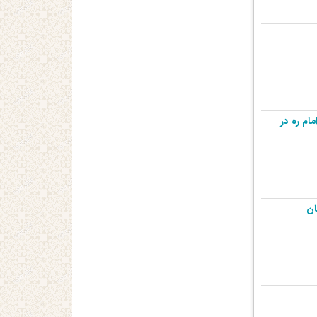
ام ره در
ان